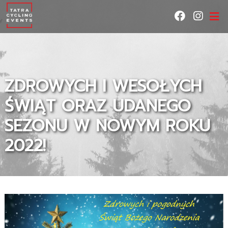
ZDROWYCH I WESOŁYCH
ŚWIĄT ORAZ UDANEGO
SEZONU W NOWYM ROKU
2022!