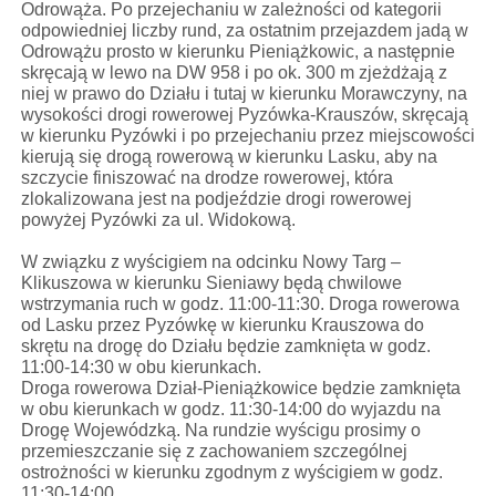
Odrowąża. Po przejechaniu w zależności od kategorii
odpowiedniej liczby rund, za ostatnim przejazdem jadą w
Odrowążu prosto w kierunku Pieniążkowic, a następnie
skręcają w lewo na DW 958 i po ok. 300 m zjeżdżają z
niej w prawo do Działu i tutaj w kierunku Morawczyny, na
wysokości drogi rowerowej Pyzówka-Krauszów, skręcają
w kierunku Pyzówki i po przejechaniu przez miejscowości
kierują się drogą rowerową w kierunku Lasku, aby na
szczycie finiszować na drodze rowerowej, która
zlokalizowana jest na podjeździe drogi rowerowej
powyżej Pyzówki za ul. Widokową.
W związku z wyścigiem na odcinku Nowy Targ –
Klikuszowa w kierunku Sieniawy będą chwilowe
wstrzymania ruch w godz. 11:00-11:30. Droga rowerowa
od Lasku przez Pyzówkę w kierunku Krauszowa do
skrętu na drogę do Działu będzie zamknięta w godz.
11:00-14:30 w obu kierunkach.
Droga rowerowa Dział-Pieniążkowice będzie zamknięta
w obu kierunkach w godz. 11:30-14:00 do wyjazdu na
Drogę Wojewódzką. Na rundzie wyścigu prosimy o
przemieszczanie się z zachowaniem szczególnej
ostrożności w kierunku zgodnym z wyścigiem w godz.
11:30-14:00.