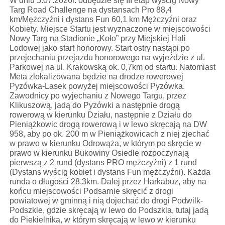
W dniu 5.07.2026r. odbędzie się III etap wyścig Nowy
Targ Road Challenge na dystansach Pro 88,4
km/Mężczyźni i dystans Fun 60,1 km Mężczyźni oraz
Kobiety. Miejsce Startu jest wyznaczone w miejscowości
Nowy Targ na Stadionie „Koło” przy Miejskiej Hali
Lodowej jako start honorowy. Start ostry nastąpi po
przejechaniu przejazdu honorowego na wyjeździe z ul.
Parkowej na ul. Krakowską ok. 0,7km od startu. Natomiast
Meta zlokalizowana będzie na drodze rowerowej
Pyzówka-Lasek powyżej miejscowości Pyzówka.
Zawodnicy po wyjechaniu z Nowego Targu, przez
Klikuszową, jadą do Pyzówki a następnie drogą
rowerową w kierunku Działu, następnie z Działu do
Pieniążkowic drogą rowerową i w lewo skręcają na DW
958, aby po ok. 200 m w Pieniążkowicach z niej zjechać
w prawo w kierunku Odrowąża, w którym po skręcie w
prawo w kierunku Bukowiny Osiedle rozpoczynają
pierwszą z 2 rund (dystans PRO mężczyźni) z 1 rund
(Dystans wyścig kobiet i dystans Fun mężczyźni). Każda
runda o długości 28,3km. Dalej przez Harkabuz, aby na
końcu miejscowości Podsarnie skręcić z drogi
powiatowej w gminną i nią dojechać do drogi Podwilk-
Podszkle, gdzie skręcają w lewo do Podszkla, tutaj jadą
do Piekielnika, w którym skręcają w lewo w kierunku