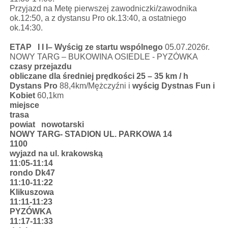
Przyjazd na Metę pierwszej zawodniczki/zawodnika
ok.12:50, a z dystansu Pro ok.13:40, a ostatniego
ok.14:30.
ETAP I I I– Wyścig ze startu wspólnego
05.07.2026r.
NOWY TARG – BUKOWINA OSIEDLE - PYZÓWKA
czasy przejazdu
obliczane dla średniej prędkości 25 – 35 km / h
Dystans Pro
88,4km/Mężczyźni i
wyścig Dystnas Fun i
Kobiet
60,1km
miejsce
trasa
powiat nowotarski
NOWY TARG- STADION UL. PARKOWA 14
1100
wyjazd na ul. krakowską
11:05-11:14
rondo Dk47
11:10-11:22
Klikuszowa
11:11-11:23
PYZÓWKA
11:17-11:33