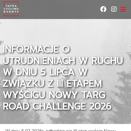
INFORMACJE O
UTRUDNIENIACH W RUCHU
W DNIU 5 LIPCA W
ZWIĄZKU Z III ETAPEM
WYŚCIGU NOWY TARG
ROAD CHALLENGE 2026